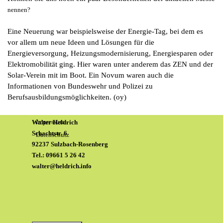
nennen?
Eine Neuerung war beispielsweise der Energie-Tag, bei dem es
vor allem um neue Ideen und Lösungen für die
Energieversorgung, Heizungsmodernisierung, Energiesparen oder
Elektromobilität ging. Hier waren unter anderem das ZEN und der
Solar-Verein mit im Boot. Ein Novum waren auch die
Informationen von Bundeswehr und Polizei zu
Berufsausbildungsmöglichkeiten. (oy)
Impressum
Walter Heldrich
Schachtstr. 6
Datenschutz
92237 Sulzbach-Rosenberg
Tel.: 09661 5 26 42
walter@heldrich.info